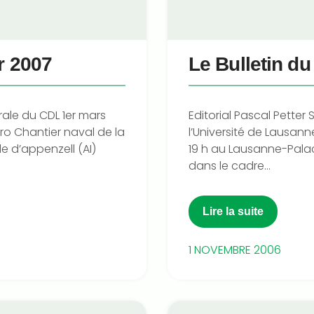
r 2007
Le Bulletin d
rale du CDL 1er mars
Editorial Pascal Pette
o Chantier naval de la
l’Université de Lausa
e d’appenzell (AI)
19 h au Lausanne-Palac
dans le cadre...
Lire la suite
1 NOVEMBRE 2006