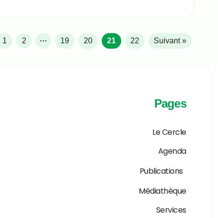
…
1
2
19
20
21
22
Suivant »
Pages
Le Cercle
Agenda
Publications
Médiathèque
Services