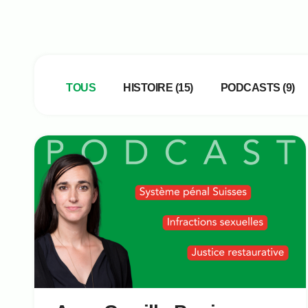
Type d'audio
TOUS
HISTOIRE
(15)
PODCASTS
(9)