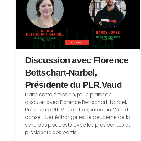
Discussion avec Florence
Bettschart-Narbel,
Présidente du PLR.Vaud
Dans cette émission, j’ai le plaisir de
discuter avec ⁠Florence Bettschart-Narbel⁠,
Présidente ⁠PLR.Vaud⁠ et députée au Grand
conseil. Cet échange est le deuxième de la
série des podcasts avec les présidentes et
présidents des partis...