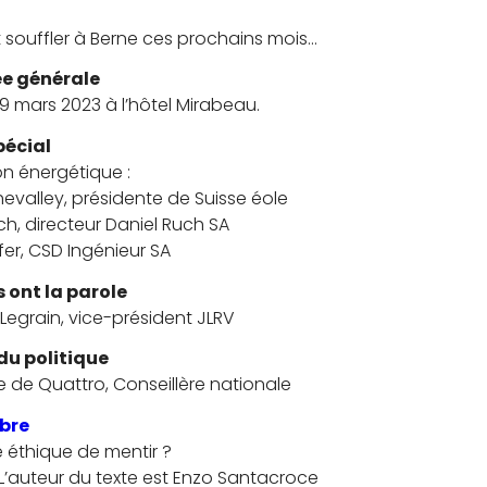
 souffler à Berne ces prochains mois…
e générale
9 mars 2023 à l’hôtel Mirabeau.
pécial
ion énergétique :
hevalley, présidente de Suisse éole
ch, directeur Daniel Ruch SA
fer, CSD Ingénieur SA
s ont la parole
Legrain, vice-président JLRV
 du politique
 de Quattro, Conseillère nationale
bre
re éthique de mentir ?
L’auteur du texte est Enzo Santacroce