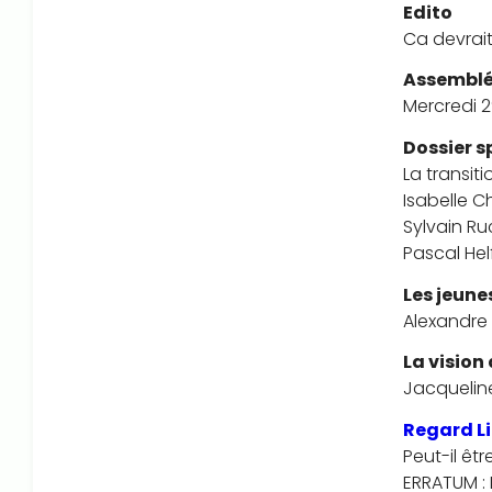
Edito
Ca devrait
Assemblé
Mercredi 2
Dossier s
La transit
Isabelle C
Sylvain Ru
Pascal Hel
Les jeune
Alexandre 
La vision
Jacqueline
Regard Li
Peut-il êt
ERRATUM : 