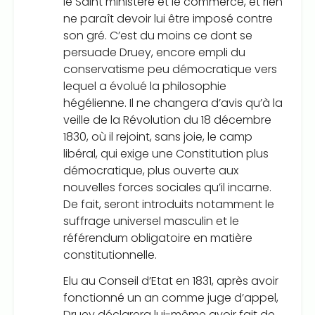
le Saint ministère et le commerce, et rien
ne paraît devoir lui être imposé contre
son gré. C’est du moins ce dont se
persuade Druey, encore empli du
conservatisme peu démocratique vers
lequel a évolué la philosophie
hégélienne. Il ne changera d’avis qu’à la
veille de la Révolution du 18 décembre
1830, où il rejoint, sans joie, le camp
libéral, qui exige une Constitution plus
démocratique, plus ouverte aux
nouvelles forces sociales qu’il incarne.
De fait, seront introduits notamment le
suffrage universel masculin et le
référendum obligatoire en matière
constitutionnelle.
Elu au Conseil d’Etat en 1831, après avoir
fonctionné un an comme juge d’appel,
Druey déclarera lui-même avoir fait de