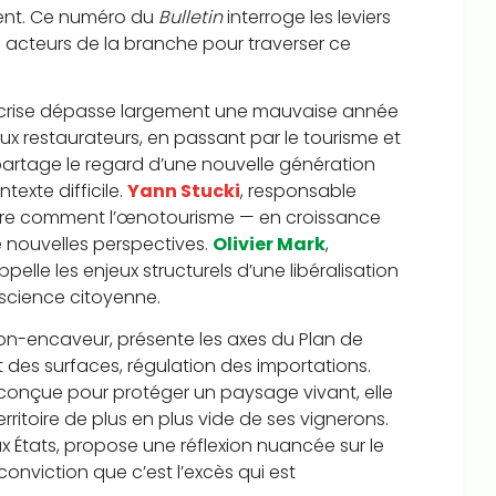
ulent. Ce numéro du
Bulletin
interroge les leviers
s acteurs de la branche pour traverser ce
la crise dépasse largement une mauvaise année
x restaurateurs, en passant par le tourisme et
rtage le regard d’une nouvelle génération
texte difficile.
Yann Stucki
, responsable
ontre comment l’œnotourisme — en croissance
 nouvelles perspectives.
Olivier Mark
,
lle les enjeux structurels d’une libéralisation
nscience citoyenne.
ron-encaveur, présente les axes du Plan de
t des surfaces, régulation des importations.
: conçue pour protéger un paysage vivant, elle
rritoire de plus en plus vide de ses vignerons.
ux États, propose une réflexion nuancée sur le
conviction que c’est l’excès qui est