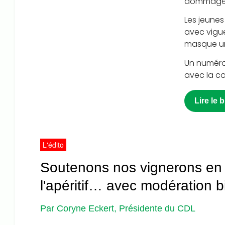
dommageabl
Les jeunes
avec vigue
masque un
Un numéro 
avec la co
Lire le 
L'édito
Soutenons nos vignerons en 
l'apéritif… avec modération b
Par Coryne Eckert, Présidente du CDL