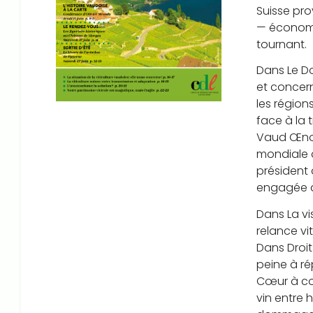
Suisse pro
— économiq
tournant.
Dans Le Do
et concern
les région
face à la 
Vaud Œnot
mondiale d
président 
engagée dè
Dans La vi
relance vi
Dans Droit
peine à ré
Cœur à cœ
vin entre 