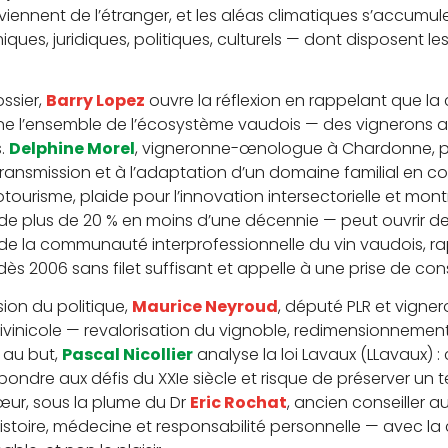
viennent de l’étranger, et les aléas climatiques s’accum
ues, juridiques, politiques, culturels — dont disposent le
ssier,
Barry Lopez
ouvre la réflexion en rappelant que 
e l’ensemble de l’écosystème vaudois — des vignerons au
s.
Delphine Morel
, vigneronne-œnologue à Chardonne, pa
transmission et à l’adaptation d’un domaine familial en con
ourisme, plaide pour l’innovation intersectorielle et m
e plus de 20 % en moins d’une décennie — peut ouvrir de
de la communauté interprofessionnelle du vin vaudois, rappe
s 2006 sans filet suffisant et appelle à une prise de co
sion du politique,
Maurice Neyroud
, député PLR et vigne
tivinicole — revalorisation du vignoble, redimensionnemen
 au but,
Pascal Nicollier
analyse la loi Lavaux (LLavaux) 
pondre aux défis du XXIe siècle et risque de préserver un te
ur, sous la plume du Dr
Eric Rochat
, ancien conseiller a
histoire, médecine et responsabilité personnelle — avec la 